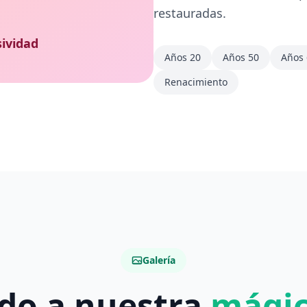
restauradas.
sividad
Años 20
Años 50
Años 
Renacimiento
Galería
ido a nuestra
mágic