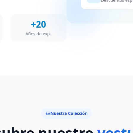
Descuentos espe
+20
Años de exp.
Nuestra Colección
cubre nuestro
vest