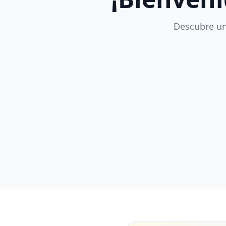
Descubre un
Disfraces Clásicos
Los de toda la vida