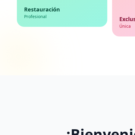
Restauración
Profesional
Exclu
Única
¡Bienven