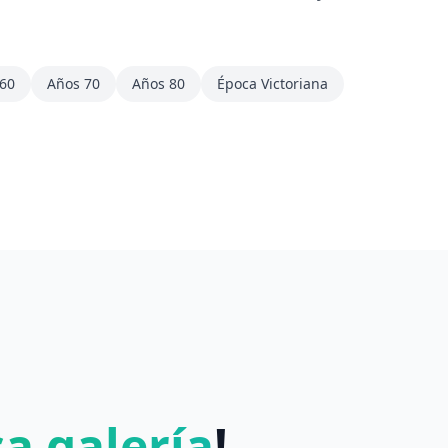
60
Años 70
Años 80
Época Victoriana
a galería
!